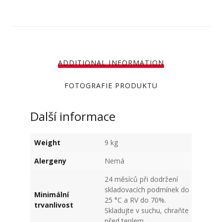
ADDITIONAL INFORMATION
FOTOGRAFIE PRODUKTU
Další informace
Weight
9 kg
Alergeny
Nemá
24 měsíců při dodržení
skladovacích podmínek do
Minimální
25 °C a RV do 70%.
trvanlivost
Skladujte v suchu, chraňte
před teplem.