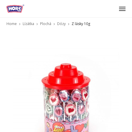
Home
Lízátka
Plochá
Dózy
Z lásky 10g