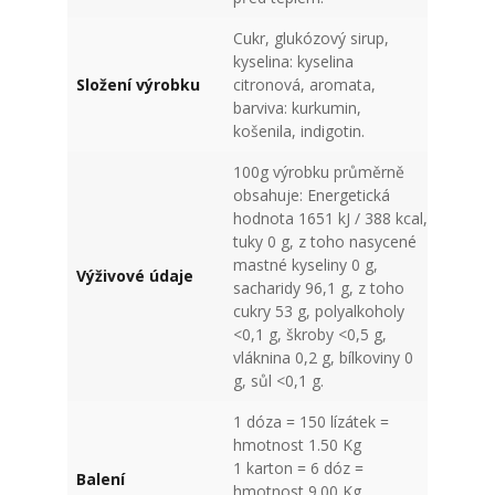
Cukr, glukózový sirup,
kyselina: kyselina
Složení výrobku
citronová, aromata,
barviva: kurkumin,
košenila, indigotin.
100g výrobku průměrně
obsahuje: Energetická
hodnota 1651 kJ / 388 kcal,
tuky 0 g, z toho nasycené
mastné kyseliny 0 g,
Výživové údaje
sacharidy 96,1 g, z toho
cukry 53 g, polyalkoholy
<0,1 g, škroby <0,5 g,
vláknina 0,2 g, bílkoviny 0
g, sůl <0,1 g.
1 dóza = 150 lízátek =
hmotnost 1.50 Kg
1 karton = 6 dóz =
Balení
hmotnost 9.00 Kg