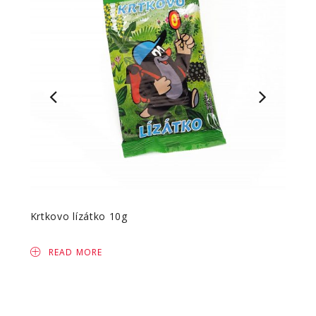
Krtkovo lízátko 10g
Lízát
READ MORE
R