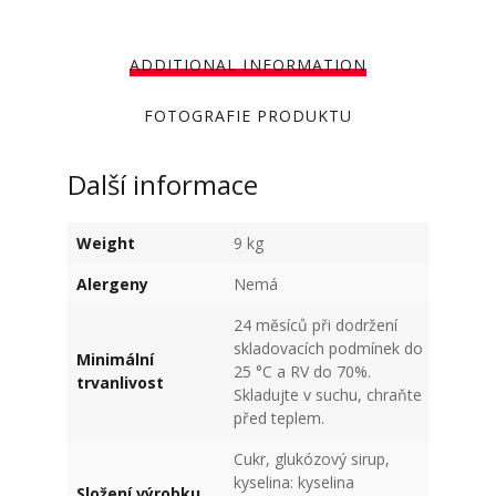
ADDITIONAL INFORMATION
FOTOGRAFIE PRODUKTU
Další informace
Weight
9 kg
Alergeny
Nemá
24 měsíců při dodržení
skladovacích podmínek do
Minimální
25 °C a RV do 70%.
trvanlivost
Skladujte v suchu, chraňte
před teplem.
Cukr, glukózový sirup,
kyselina: kyselina
Složení výrobku