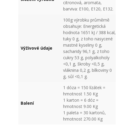
citronová, aromata,
barviva: E100, E120, E132.
100g výrobku průměrně
obsahuje: Energetická
hodnota 1651 kJ / 388 kcal,
tuky 0 g, z toho nasycené
mastné kyseliny 0 g,
Výživové údaje
sacharidy 96,1 g, z toho
cukry 53 g, polyalkoholy
<0,1 g, škroby <0,5 g,
vláknina 0,2 g, bílkoviny 0
g, sůl <0,1 g.
1 dóza = 150 lízátek =
hmotnost 1.50 Kg
1 karton = 6 dóz =
Balení
hmotnost 9.00 Kg
1 paleta = 30 kartonů,
hmotnost 270.00 Kg