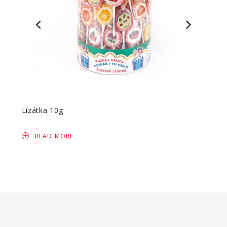
Lízátka 10g
Lízát
READ MORE
R