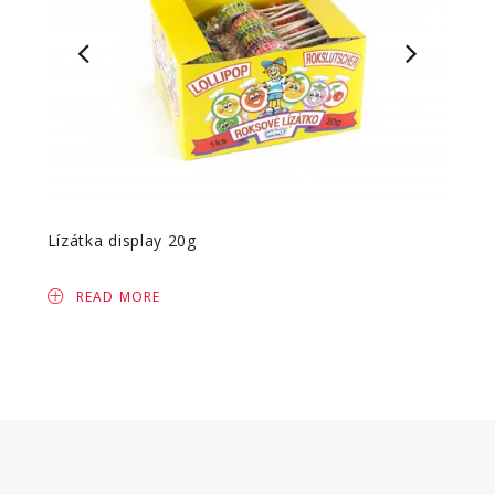
Lízátka display 20g
Lízát
READ MORE
R