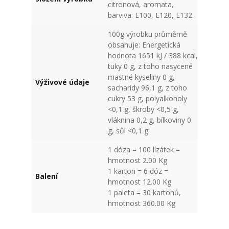
citronová, aromata,
barviva: E100, E120, E132.
100g výrobku průměrně
obsahuje: Energetická
hodnota 1651 kJ / 388 kcal,
tuky 0 g, z toho nasycené
mastné kyseliny 0 g,
Výživové údaje
sacharidy 96,1 g, z toho
cukry 53 g, polyalkoholy
<0,1 g, škroby <0,5 g,
vláknina 0,2 g, bílkoviny 0
g, sůl <0,1 g.
1 dóza = 100 lízátek =
hmotnost 2.00 Kg
1 karton = 6 dóz =
Balení
hmotnost 12.00 Kg
1 paleta = 30 kartonů,
hmotnost 360.00 Kg