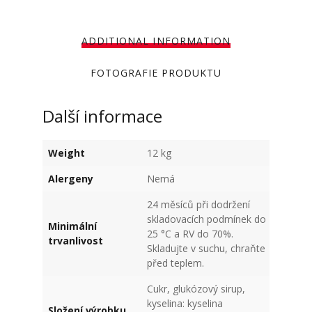
ADDITIONAL INFORMATION
FOTOGRAFIE PRODUKTU
Další informace
Weight
12 kg
Alergeny
Nemá
24 měsíců při dodržení
skladovacích podmínek do
Minimální
25 °C a RV do 70%.
trvanlivost
Skladujte v suchu, chraňte
před teplem.
Cukr, glukózový sirup,
kyselina: kyselina
Složení výrobku