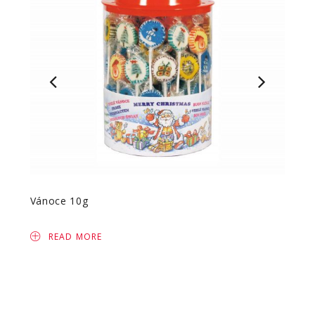
Vánoce 10g
Kuli t
READ MORE
R