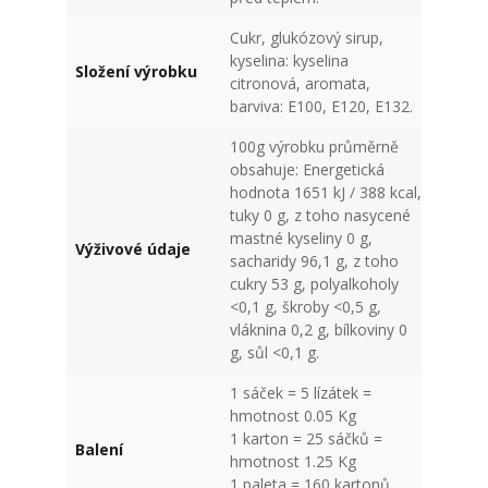
Cukr, glukózový sirup,
kyselina: kyselina
Složení výrobku
citronová, aromata,
barviva: E100, E120, E132.
100g výrobku průměrně
obsahuje: Energetická
hodnota 1651 kJ / 388 kcal,
tuky 0 g, z toho nasycené
mastné kyseliny 0 g,
Výživové údaje
sacharidy 96,1 g, z toho
cukry 53 g, polyalkoholy
<0,1 g, škroby <0,5 g,
vláknina 0,2 g, bílkoviny 0
g, sůl <0,1 g.
1 sáček = 5 lízátek =
hmotnost 0.05 Kg
1 karton = 25 sáčků =
Balení
hmotnost 1.25 Kg
1 paleta = 160 kartonů,