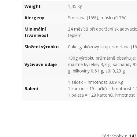
Weight
1,35 kg
Alergeny
Smetana (16%), máslo (0,7%)
Minimální
24 měsíců při dodržení skladovací
trvanlivost
teplem.
Složení výrobku
Cukr, glukózový sirup, smetana (16%
100g výrobku průměrně obsahuje: E
Výživové údaje
mastné kyseliny 3,3 g, sacharidy 92
g, bílkoviny 0,61 g, sůl 0,23 g.
1 sáček = hmotnost 0.09 Kg
Balení
1 karton = 15 sáčků = hmotnost 1.
1 paleta = 128 kartonů, hmotnost 
Kód výrobku:
143