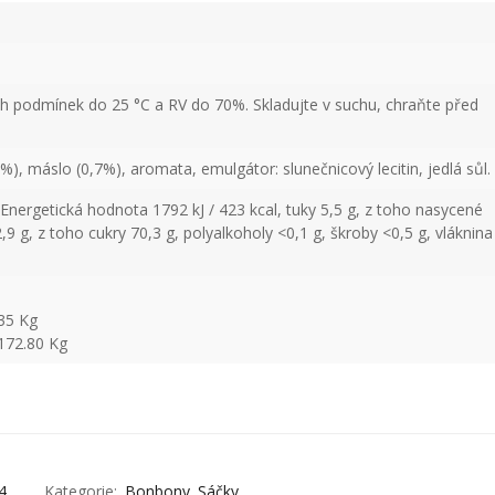
ch podmínek do 25 °C a RV do 70%. Skladujte v suchu, chraňte před
), máslo (0,7%), aromata, emulgátor: slunečnicový lecitin, jedlá sůl.
nergetická hodnota 1792 kJ / 423 kcal, tuky 5,5 g, z toho nasycené
,9 g, z toho cukry 70,3 g, polyalkoholy <0,1 g, škroby <0,5 g, vláknina
35 Kg
172.80 Kg
4
Kategorie:
Bonbony
Sáčky