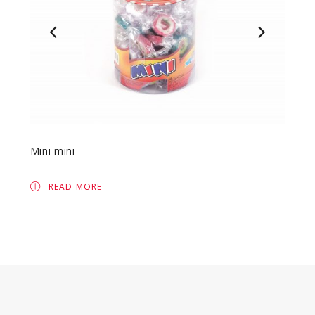
Mini mini
Ovocn
READ MORE
R