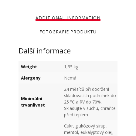
ADDITIONAL INFORMATION
FOTOGRAFIE PRODUKTU
Další informace
Weight
1,35 kg
Alergeny
Nemá
24 měsíců při dodržení
skladovacích podmínek do
Minimální
25 °C a RV do 70%.
trvanlivost
Skladujte v suchu, chraňte
před teplem.
Cukr, glukózový sirup,
mentol, eukalyptový olej,