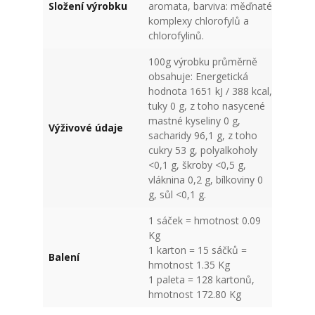
Složení výrobku
aromata, barviva: měďnaté
komplexy chlorofylů a
chlorofylinů.
100g výrobku průměrně
obsahuje: Energetická
hodnota 1651 kJ / 388 kcal,
tuky 0 g, z toho nasycené
mastné kyseliny 0 g,
Výživové údaje
sacharidy 96,1 g, z toho
cukry 53 g, polyalkoholy
<0,1 g, škroby <0,5 g,
vláknina 0,2 g, bílkoviny 0
g, sůl <0,1 g.
1 sáček = hmotnost 0.09
Kg
1 karton = 15 sáčků =
Balení
hmotnost 1.35 Kg
1 paleta = 128 kartonů,
hmotnost 172.80 Kg