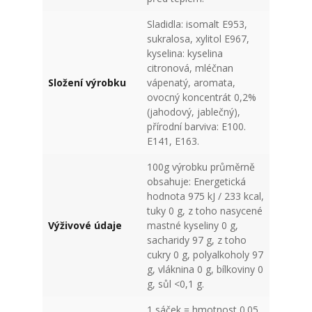
Sladidla: isomalt E953,
sukralosa, xylitol E967,
kyselina: kyselina
citronová, mléčnan
Složení výrobku
vápenatý, aromata,
ovocný koncentrát 0,2%
(jahodový, jablečný),
přírodní barviva: E100.
E141, E163.
100g výrobku průměrně
obsahuje: Energetická
hodnota 975 kJ / 233 kcal,
tuky 0 g, z toho nasycené
Výživové údaje
mastné kyseliny 0 g,
sacharidy 97 g, z toho
cukry 0 g, polyalkoholy 97
g, vláknina 0 g, bílkoviny 0
g, sůl <0,1 g.
1 sáček = hmotnost 0.05