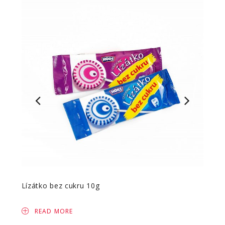
Lízátko bez cukru 10g
Mento
READ MORE
R