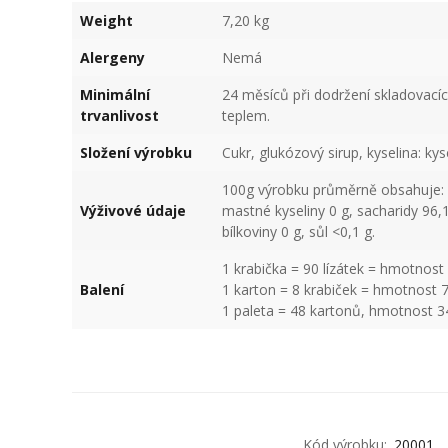
Weight
7,20 kg
Alergeny
Nemá
Minimální
24 měsíců při dodržení skladovací
trvanlivost
teplem.
Složení výrobku
Cukr, glukózový sirup, kyselina: ky
100g výrobku průměrně obsahuje: E
Výživové údaje
mastné kyseliny 0 g, sacharidy 96,1
bílkoviny 0 g, sůl <0,1 g.
1 krabička = 90 lízátek = hmotnost
Balení
1 karton = 8 krabiček = hmotnost 
1 paleta = 48 kartonů, hmotnost 3
Kód výrobku:
20001