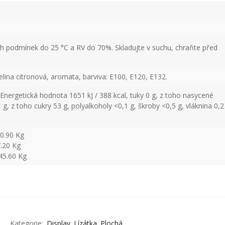
ch podmínek do 25 °C a RV do 70%. Skladujte v suchu, chraňte před
selina citronová, aromata, barviva: E100, E120, E132.
nergetická hodnota 1651 kJ / 388 kcal, tuky 0 g, z toho nasycené
 g, z toho cukry 53 g, polyalkoholy <0,1 g, škroby <0,5 g, vláknina 0,2
 0.90 Kg
7.20 Kg
45.60 Kg
Kategorie:
Display
Lízátka
Plochá